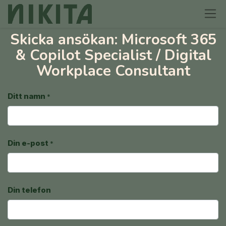
Skicka ansökan:
Microsoft 365
& Copilot Specialist / Digital
Workplace Consultant
Ditt namn
*
Din e-post
*
Din telefon