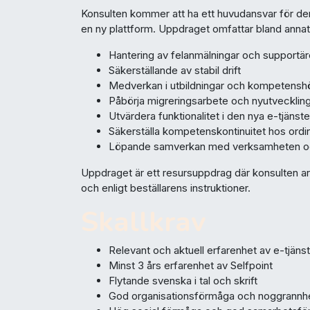
Konsulten kommer att ha ett huvudansvar för den 
en ny plattform. Uppdraget omfattar bland annat
Hantering av felanmälningar och supportä
Säkerställande av stabil drift
Medverkan i utbildningar och kompetenshö
Påbörja migreringsarbete och nyutveckling 
Utvärdera funktionalitet i den nya e-tjänst
Säkerställa kompetenskontinuitet hos ordi
Löpande samverkan med verksamheten och 
Uppdraget är ett resursuppdrag där konsulten ar
och enligt beställarens instruktioner.
Skallkrav
Relevant och aktuell erfarenhet av e-tjäns
Minst 3 års erfarenhet av Selfpoint
Flytande svenska i tal och skrift
God organisationsförmåga och noggrannh