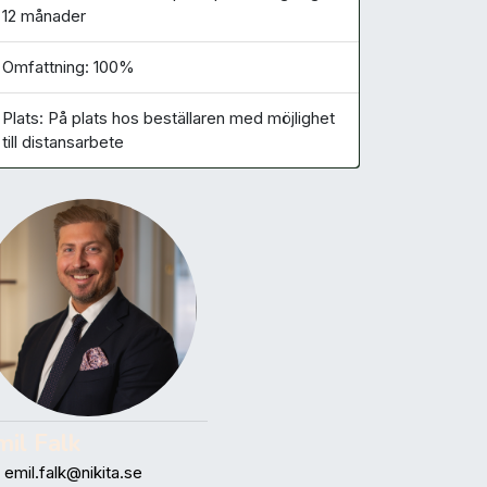
12 månader
Omfattning: 100%
Plats: På plats hos beställaren med möjlighet
till distansarbete
mil Falk
emil.falk@nikita.se