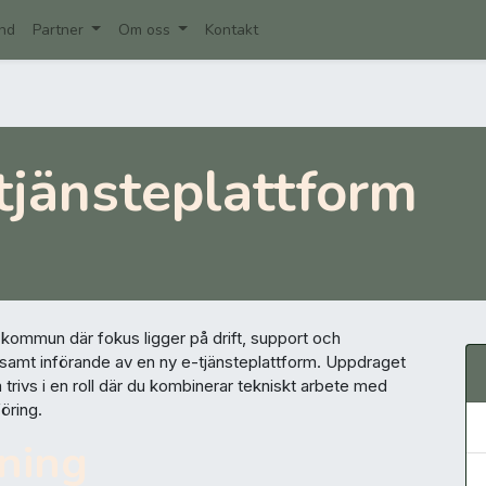
nd
Partner
Om oss
Kontakt
tjänsteplattform
s kommun där fokus ligger på drift, support och
r samt införande av en ny e-tjänsteplattform. Uppdraget
trivs i en roll där du kombinerar tekniskt arbete med
öring.
vning