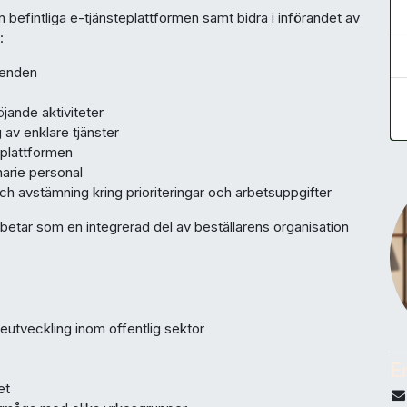
befintliga e-tjänsteplattformen samt bidra i införandet av
:
renden
jande aktiviteter
av enklare tjänster
eplattformen
narie personal
avstämning kring prioriteringar och arbetsuppgifter
betar som en integrerad del av beställarens organisation
teutveckling inom offentlig sektor
E
et